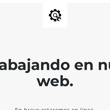
abajando en nu
web.
En breve estaremos en línea.