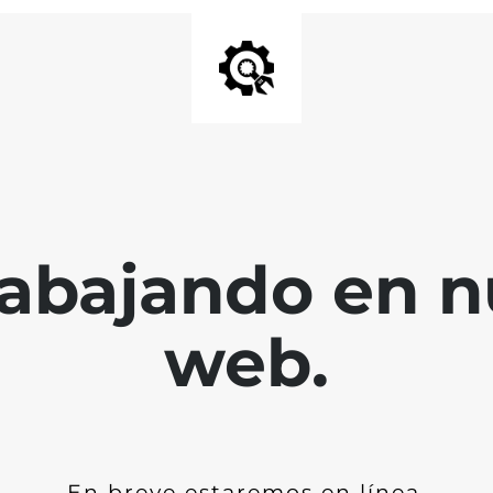
abajando en nu
web.
En breve estaremos en línea.