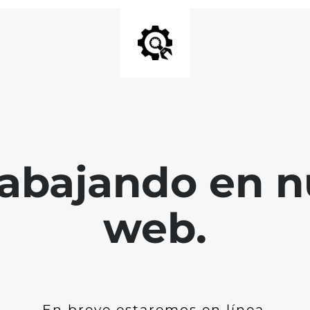
abajando en nu
web.
En breve estaremos en línea.