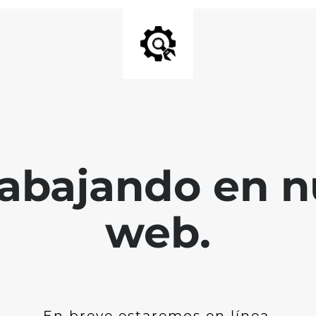
abajando en nu
web.
En breve estaremos en línea.