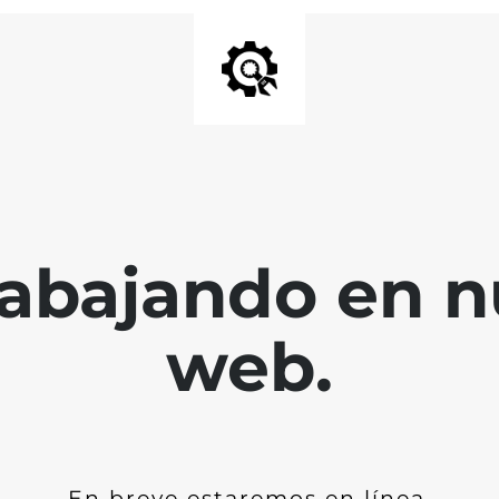
abajando en nu
web.
En breve estaremos en línea.