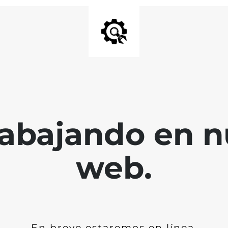
abajando en nu
web.
En breve estaremos en línea.