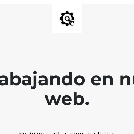
abajando en nu
web.
En breve estaremos en línea.