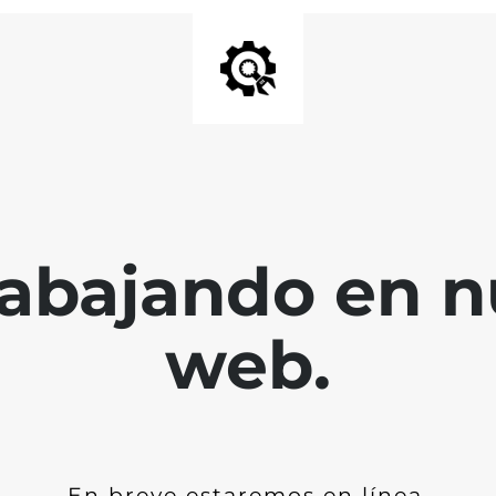
abajando en nu
web.
En breve estaremos en línea.