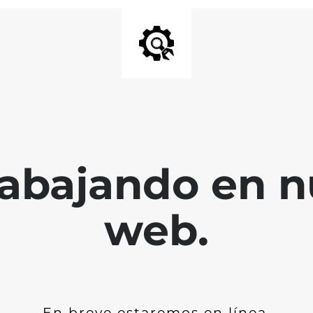
abajando en nu
web.
En breve estaremos en línea.