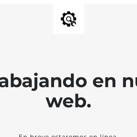
abajando en nu
web.
En breve estaremos en línea.